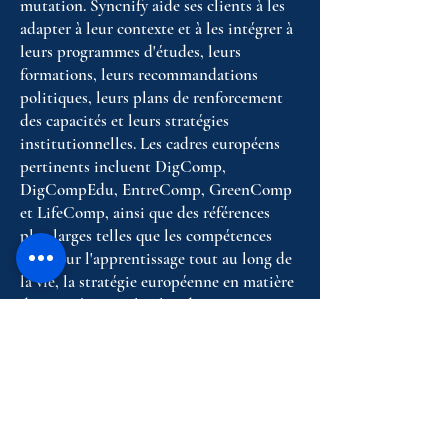
mutation. Syncnify aide ses clients à les
adapter à leur contexte et à les intégrer à
leurs programmes d'études, leurs
formations, leurs recommandations
politiques, leurs plans de renforcement
des capacités et leurs stratégies
institutionnelles. Les cadres européens
pertinents incluent DigComp,
DigCompEdu, EntreComp, GreenComp
et LifeComp, ainsi que des références
plus larges telles que les compétences
clés pour l'apprentissage tout au long de
la vie, la stratégie européenne en matière
de compétences, le plan d'action pour
l'éducation numérique et le pacte vert
pour l'Europe.
Nous élaborons également des notes
d'orientation, des études comparatives,
des feuilles de route, des analyses des