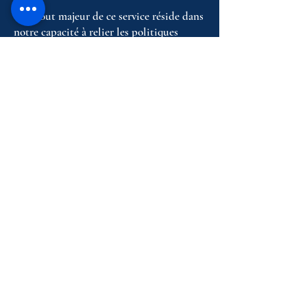
Un atout majeur de ce service réside dans
notre capacité à relier les politiques
environnementales à leur impact social.
La transition écologique ne se limite pas
à la réduction des émissions ou à
l'amélioration des systèmes techniques ;
elle concerne également l'emploi, les
compétences, les économies locales, la
confiance du public, l'égalité des genres,
la participation citoyenne et l'accès au
savoir. Syncnify aide ses partenaires à
concevoir des approches qui rassemblent
ces dimensions, que ce soit par le biais
d'études politiques, d'analyses
territoriales, de programmes de
renforcement des capacités, de la
mobilisation des parties prenantes, de
matériel pédagogique ou de
recommandations stratégiques.