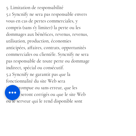
5. Limitation de responsabilité
5.1 Syncnify ne sera pas responsable envers
vous en cas de pertes commerciales, y
compris (sans s'y limiter) la perte ou les
dommages aux bénéfices, revenus, revenus,
utilisation, production, économies
anticipées, affaires, contrats, opportunités
commerciales ou clientèle. Syncnify ne sera
pas responsable de toute perte ou dommage
indirect, spécial ou consécutif.
5.2 Syncnify ne garantit pas que la
fonctionnalité du site Web sera
ininterrompue ou sans erreur, que les
défauts seront corrigés ou que le site Web
ou le serveur qui le rend disponible sont
exempts de virus ou de tout autre élément
pouvant être nuisible ou destructeur.
5.3 Rien dans les présentes conditions
générales ne doit être interprété de manière
à exclure ou limiter la responsabilité de